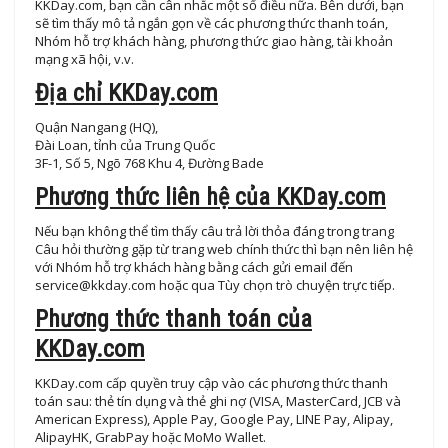
KKDay.com, bạn cần cân nhắc một số điều nữa. Bên dưới, bạn
sẽ tìm thấy mô tả ngắn gọn về các phương thức thanh toán,
Nhóm hỗ trợ khách hàng, phương thức giao hàng, tài khoản
mạng xã hội, v.v.
Địa chỉ KKDay.com
Quận Nangang (HQ),
Đài Loan, tỉnh của Trung Quốc
3F-1, Số 5, Ngõ 768 Khu 4, Đường Bade
Phương thức liên hệ của KKDay.com
Nếu bạn không thể tìm thấy câu trả lời thỏa đáng trong trang
Câu hỏi thường gặp từ trang web chính thức thì bạn nên liên hệ
với Nhóm hỗ trợ khách hàng bằng cách gửi email đến
service@kkday.com
hoặc qua Tùy chọn trò chuyện trực tiếp.
Phương thức thanh toán của
KKDay.com
KKDay.com cấp quyền truy cập vào các phương thức thanh
toán sau: thẻ tín dụng và thẻ ghi nợ (VISA, MasterCard, JCB và
American Express), Apple Pay, Google Pay, LINE Pay, Alipay,
AlipayHK, GrabPay hoặc MoMo Wallet.