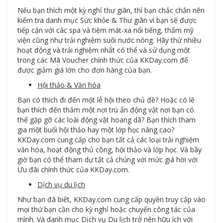
Nếu bạn thích một kỳ nghỉ thư giãn, thì bạn chắc chắn nên
kiểm tra danh mục Sức khỏe & Thư giãn vì bạn sẽ được
tiếp cận với các spa và tiệm mát-xa nổi tiếng, thẩm mỹ
viện cũng như trải nghiệm suối nước nóng. Hãy thử nhiều
hoạt động và trải nghiệm nhất có thể và sử dụng một
trong các Mã Voucher chính thức của KKDay.com để
được giảm giá lớn cho đơn hàng của bạn.
Hội thảo & Văn hóa
Bạn có thích đi đến một lễ hội theo chủ đề? Hoặc có lẽ
bạn thích đến thăm một nơi trú ẩn động vật nơi bạn có
thể gặp gỡ các loài động vật hoang dã? Bạn thích tham
gia một buổi hội thảo hay một lớp học nâng cao?
KKDay.com cung cấp cho bạn tất cả các loại trải nghiệm
văn hóa, hoạt động thủ công, hội thảo và lớp học. Và bây
giờ bạn có thể tham dự tất cả chúng với mức giá hời với
Ưu đãi chính thức của KKDay.com.
Dịch vụ du lịch
Như bạn đã biết, KKDay.com cung cấp quyền truy cập vào
mọi thứ bạn cần cho kỳ nghỉ hoặc chuyến công tác của
mình. Và danh mục Dịch vụ Du lịch trở nên hữu ích với