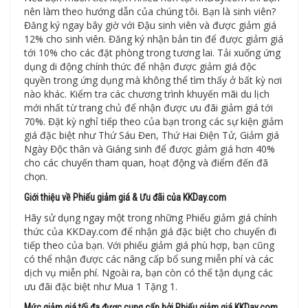
nên làm theo hướng dẫn của chúng tôi. Bạn là sinh viên?
Đăng ký ngay bây giờ với Đậu sinh viên và được giảm giá
12% cho sinh viên. Đăng ký nhận bản tin để được giảm giá
tới 10% cho các đặt phòng trong tương lai. Tải xuống ứng
dụng di động chính thức để nhận được giảm giá độc
quyền trong ứng dụng mà không thể tìm thấy ở bất kỳ nơi
nào khác. Kiểm tra các chương trình khuyến mãi du lịch
mới nhất từ trang chủ để nhận được ưu đãi giảm giá tới
70%. Đặt kỳ nghỉ tiếp theo của bạn trong các sự kiện giảm
giá đặc biệt như Thứ Sáu Đen, Thứ Hai Điện Tử, Giảm giá
Ngày Độc thân và Giáng sinh để được giảm giá hơn 40%
cho các chuyến tham quan, hoạt động và điểm đến đã
chọn.
Giới thiệu về Phiếu giảm giá & Ưu đãi của KKDay.com
Hãy sử dụng ngay một trong những Phiếu giảm giá chính
thức của KKDay.com để nhận giá đặc biệt cho chuyến đi
tiếp theo của bạn. Với phiếu giảm giá phù hợp, bạn cũng
có thể nhận được các nâng cấp bổ sung miễn phí và các
dịch vụ miễn phí. Ngoài ra, bạn còn có thể tận dụng các
ưu đãi đặc biệt như Mua 1 Tặng 1.
Mức giảm giá tối đa được cung cấp bởi Phiếu giảm giá KKDay.com