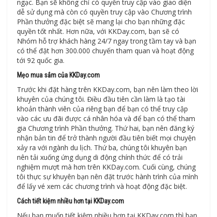
ngạc. Bạn sẽ không chỉ có quyền truy cập vào giao diện
dễ sử dụng mà còn có quyền truy cập vào Chương trình
Phần thưởng đặc biệt sẽ mang lại cho bạn những đặc
quyền tốt nhất. Hơn nữa, với KKDay.com, bạn sẽ có
Nhóm hỗ trợ khách hàng 24/7 ngay trong tầm tay và bạn
có thể đặt hơn 300.000 chuyến tham quan và hoạt động
tới 92 quốc gia.
Mẹo mua sắm của KKDay.com
Trước khi đặt hàng trên KKDay.com, bạn nên làm theo lời
khuyên của chúng tôi. Điều đầu tiên cần làm là tạo tài
khoản thành viên của riêng bạn để bạn có thể truy cập
vào các ưu đãi được cá nhân hóa và để bạn có thể tham
gia Chương trình Phần thưởng. Thứ hai, bạn nên đăng ký
nhận bản tin để trở thành người đầu tiên biết mọi chuyện
xảy ra với ngành du lịch. Thứ ba, chúng tôi khuyên bạn
nên tải xuống ứng dụng di động chính thức để có trải
nghiệm mượt mà hơn trên KKDay.com. Cuối cùng, chúng
tôi thực sự khuyên bạn nên đặt trước hành trình của mình
để lấy vé xem các chương trình và hoạt động đặc biệt.
Cách tiết kiệm nhiều hơn tại KKDay.com
Nếu bạn muốn tiết kiệm nhiều hơn tại KKDay.com thì bạn