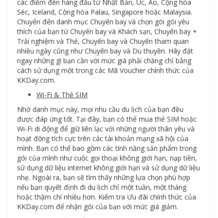
các điểm đến hàng đầu từ Nhật Bản, Úc, Áo, Cộng hòa
Séc, Iceland, Cộng hòa Palau, Singapore hoặc Malaysia.
Chuyển đến danh mục Chuyến bay và chọn gói gói yêu
thích của bạn từ Chuyến bay và Khách sạn, Chuyến bay +
Trải nghiệm và Thẻ, Chuyến bay và Chuyến tham quan
nhiều ngày cũng như Chuyến bay và Du thuyền. Hãy đặt
ngay những gì bạn cần với mức giá phải chăng chỉ bằng
cách sử dụng một trong các Mã Voucher chính thức của
KKDay.com.
Wi-Fi & Thẻ SIM
Nhờ danh mục này, mọi nhu cầu du lịch của bạn đều
được đáp ứng tốt. Tại đây, bạn có thể mua thẻ SIM hoặc
Wi-Fi di động để giữ liên lạc với những người thân yêu và
hoạt động tích cực trên các tài khoản mạng xã hội của
mình. Bạn có thể bao gồm các tính năng sản phẩm trong
gói của mình như cuộc gọi thoại không giới hạn, nạp tiền,
sử dụng dữ liệu internet không giới hạn và sử dụng dữ liệu
nhẹ. Ngoài ra, bạn sẽ tìm thấy những lựa chọn phù hợp
nếu bạn quyết định đi du lịch chỉ một tuần, một tháng
hoặc thậm chí nhiều hơn. Kiểm tra Ưu đãi chính thức của
KKDay.com để nhận gói của bạn với mức giá giảm.