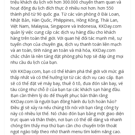
triệu khách du lịch với hơn 300.000 chuyến tham quan và
hoạt động du lịch đích thực ở nhiều nơi hơn. hơn 550
thành phố từ 90 quốc gia. Từ các văn phòng ở Đài Loan,
Nhật Bản, Hàn Quốc, Philippines, Hồng Kông, Thái Lan,
Việt Nam, Malaysia, Singapore và Indonesia, KKDay.com
quản lý việc cung cấp các dịch vụ hàng đầu cho khách
hàng trên toàn thế giới. Với quan hệ đối tác mạnh mẽ, sự
tuyển chọn của chuyên gia, dịch vụ thanh toán liền mạch
và an toàn, tính năng an toàn và mã hóa, KKDay.com
chắc chắn là nền tảng đặt phòng phù hợp sẽ đáp ứng mọi
nhu cầu du lịch của bạn.
Với KKDay.com, bạn có thể khám phá thế giới với mức giá
thấp nhất và có thể hưởng lợi từ các dịch vụ cao cấp. Bạn
sẽ có thể đặt vé máy bay, thuê ô tô, đưa đón sân bay, vé
tàu cũng như chỗ ở của bạn tại các khách sạn hàng đầu.
Bạn cần thêm lý do để thuyết phục bản thân rằng
KKDay.com là người bạn đồng hành du lịch hoàn hảo?
Điều gì sẽ xảy ra nếu chúng tôi nói với bạn rằng công ty
này có nhiều lợi thế. Nó chào đón bạn bằng một giao diện
trực quan và thân thiện, nơi bạn có thể dễ dàng và nhanh
chóng tìm thấy mọi thứ bạn cần cho chuyến trốn thoát
ngọt ngào tiếp theo nhờ thanh menu tìm kiếm nâng cao.