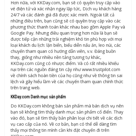
Hơn nữa, với KKDay.com, bạn sẽ có quyền truy cập vào
vé điện tử và xác nhận ngay lập tức, Dịch vụ khách hàng
24/7 và các đánh giá đã được xác minh. Ngoài tất cả
những điều trên, bạn cũng sẽ có quyền truy cập vào các
phương thức thanh toán khác nhau bao gồm Apple Pay và
Google Pay. Nhưng điều quan trọng hơn nữa là bạn sẽ
được tiếp cận những trải nghiệm khó tin phù hợp với mọi
loại khách du lịch: lặn biển, biểu diễn nấu ăn, leo núi, các
chuyến tham quan có hướng dẫn viên, v.v. Đáng buồn
thay, giống như nhiều nền tảng tương tự khác,
KKDay.com cũng có nhược điểm. Và có rất nhiều khiếu
nại trên các nguồn đáng tin cậy như www.trustpilot.com
về chính sách hoàn tiền của họ cũng như về thông tin sai
lệch và gây hiểu lầm về các chuyến tham quan chính thức
trên trang web.
KKDay.com Danh mục sản phẩm
Do KKDay.com không bán sản phẩm mà bán dịch vụ nên
bạn sẽ không tìm thấy danh mục sản phẩm cổ điển. Thay
vào đó, bạn sẽ tìm thấy bản phân loại chi tiết về các dịch
vụ cao cấp của nó. Về cơ bản, bạn có thể dễ dàng tìm
thấy mọi thông tin mình cần khi đặt chuyến đi trên