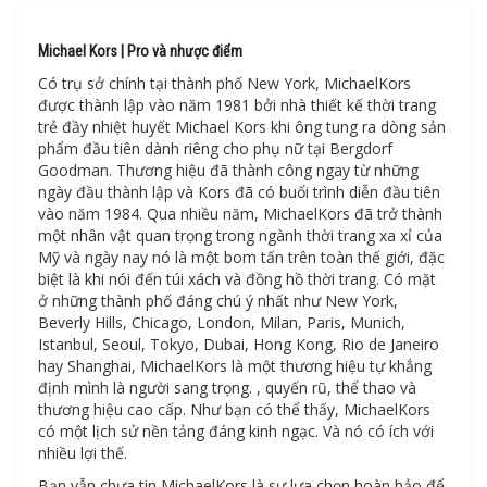
Michael Kors | Pro và nhược điểm
Có trụ sở chính tại thành phố New York, MichaelKors
được thành lập vào năm 1981 bởi nhà thiết kế thời trang
trẻ đầy nhiệt huyết Michael Kors khi ông tung ra dòng sản
phẩm đầu tiên dành riêng cho phụ nữ tại Bergdorf
Goodman. Thương hiệu đã thành công ngay từ những
ngày đầu thành lập và Kors đã có buổi trình diễn đầu tiên
vào năm 1984. Qua nhiều năm, MichaelKors đã trở thành
một nhân vật quan trọng trong ngành thời trang xa xỉ của
Mỹ và ngày nay nó là một bom tấn trên toàn thế giới, đặc
biệt là khi nói đến túi xách và đồng hồ thời trang. Có mặt
ở những thành phố đáng chú ý nhất như New York,
Beverly Hills, Chicago, London, Milan, Paris, Munich,
Istanbul, Seoul, Tokyo, Dubai, Hong Kong, Rio de Janeiro
hay Shanghai, MichaelKors là một thương hiệu tự khẳng
định mình là người sang trọng. , quyến rũ, thể thao và
thương hiệu cao cấp. Như bạn có thể thấy, MichaelKors
có một lịch sử nền tảng đáng kinh ngạc. Và nó có ích với
nhiều lợi thế.
Bạn vẫn chưa tin MichaelKors là sự lựa chọn hoàn hảo để