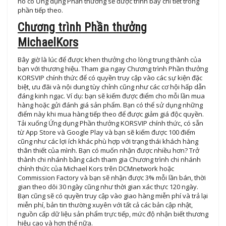
nó có Ứng dụng Phần thưởng sẽ được trình bày chi tiết trong
phần tiếp theo.
Chương trình Phần thưởng
MichaelKors
Bây giờ là lúc để được khen thưởng cho lòng trung thành của
bạn với thương hiệu. Tham gia ngay Chương trình Phần thưởng
KORSVIP chính thức để có quyền truy cập vào các sự kiện đặc
biệt, ưu đãi và nội dung tùy chỉnh cũng như các cơ hội hấp dẫn
đáng kinh ngạc. Ví dụ: bạn sẽ kiếm được điểm cho mỗi lần mua
hàng hoặc gửi đánh giá sản phẩm. Bạn có thể sử dụng những
điểm này khi mua hàng tiếp theo để được giảm giá độc quyền.
Tải xuống Ứng dụng Phần thưởng KORSVIP chính thức, có sẵn
từ App Store và Google Play và bạn sẽ kiếm được 100 điểm
cũng như các lợi ích khác phù hợp với trạng thái khách hàng
thân thiết của mình. Bạn có muốn nhận được nhiều hơn? Trở
thành chi nhánh bằng cách tham gia Chương trình chi nhánh
chính thức của Michael Kors trên DCMnetwork hoặc
Commission Factory và bạn sẽ nhận được 3% mỗi lần bán, thời
gian theo dõi 30 ngày cũng như thời gian xác thực 120 ngày.
Bạn cũng sẽ có quyền truy cập vào giao hàng miễn phí và trả lại
miễn phí, bản tin thường xuyên với tất cả các bản cập nhật,
nguồn cấp dữ liệu sản phẩm trực tiếp, mức độ nhận biết thương
hiệu cao và hơn thế nữa.