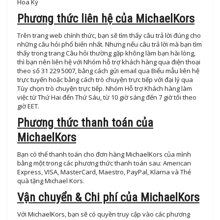
Hoa Kỳ
Phương thức liên hệ của MichaelKors
Trên trang web chính thức, bạn sẽ tìm thấy câu trả lời đúng cho
những câu hỏi phổ biến nhất. Nhưng nếu câu trả lời mà bạn tìm
thấy trong trang Câu hỏi thường gặp không làm bạn hài lòng,
thì bạn nên liên hệ với Nhóm hỗ trợ khách hàng qua điện thoại
theo số 31 229 5007, bằng cách gửi email qua Biểu mẫu liên hệ
trực tuyến hoặc bằng cách trò chuyện trực tiếp với đại lý qua
Tùy chọn trò chuyện trực tiếp. Nhóm Hỗ trợ Khách hàng làm
việc từ Thứ Hai đến Thứ Sáu, từ 10 giờ sáng đến 7 giờ tối theo
giờ EET.
Phương thức thanh toán của
MichaelKors
Bạn có thể thanh toán cho đơn hàng MichaelKors của mình
bằng một trong các phương thức thanh toán sau: American
Express, VISA, MasterCard, Maestro, PayPal, Klarna và Thẻ
quà tặng Michael Kors.
Vận chuyển & Chi phí của MichaelKors
Với MichaelKors, bạn sẽ có quyền truy cập vào các phương