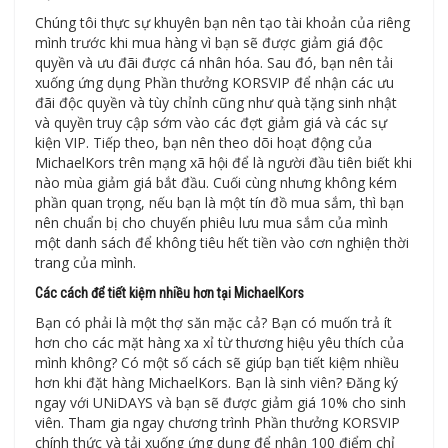
Chúng tôi thực sự khuyên bạn nên tạo tài khoản của riêng
mình trước khi mua hàng vì bạn sẽ được giảm giá độc
quyền và ưu đãi được cá nhân hóa. Sau đó, bạn nên tải
xuống ứng dụng Phần thưởng KORSVIP để nhận các ưu
đãi độc quyền và tùy chỉnh cũng như quà tặng sinh nhật
và quyền truy cập sớm vào các đợt giảm giá và các sự
kiện VIP. Tiếp theo, bạn nên theo dõi hoạt động của
MichaelKors trên mạng xã hội để là người đầu tiên biết khi
nào mùa giảm giá bắt đầu. Cuối cùng nhưng không kém
phần quan trọng, nếu bạn là một tín đồ mua sắm, thì bạn
nên chuẩn bị cho chuyến phiêu lưu mua sắm của mình
một danh sách để không tiêu hết tiền vào cơn nghiện thời
trang của mình.
Các cách để tiết kiệm nhiều hơn tại MichaelKors
Bạn có phải là một thợ săn mặc cả? Bạn có muốn trả ít
hơn cho các mặt hàng xa xỉ từ thương hiệu yêu thích của
mình không? Có một số cách sẽ giúp bạn tiết kiệm nhiều
hơn khi đặt hàng MichaelKors. Bạn là sinh viên? Đăng ký
ngay với UNiDAYS và bạn sẽ được giảm giá 10% cho sinh
viên. Tham gia ngay chương trình Phần thưởng KORSVIP
chính thức và tải xuống ứng dụng để nhận 100 điểm chỉ