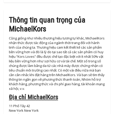
Thông tin quan trọng của
MichaelKors
Cũng giống như nhiều thương hiệu tương tự khác, MichaelKors
nhận thức được tác động của ngành thời trang đối với hành
tinh của chúng ta. Thương hiệu cam kết thiết kế các sản phẩm
bền vững hơn và đó là lý do tại sao tất cả các sản phẩm có huy
hiệu “Kors Loves” đều được chế tạo đặc biệt với ít nhất 50% vật
liệu bền vững hơn như sợi hữu cơ và tái chế. Một số trong số
chúng được làm bằng da từ các nhà máy được chứng nhận có
tiêu chuẩn môi trường cao nhất. Có một vài điều nữa mà bạn
cần cân nhắc khi đặt hàng trên MichaelKors. Và bạn sẽ tìm thấy
thông tin ngắn gọn về phương thức thanh toán, Nhóm hỗ trợ
khách hàng, phương thức và chi phí giao hàng, tài khoản mạng
xã hội, v.v.
Địa chỉ MichaelKors
11 Phố Tây 42
New York New York