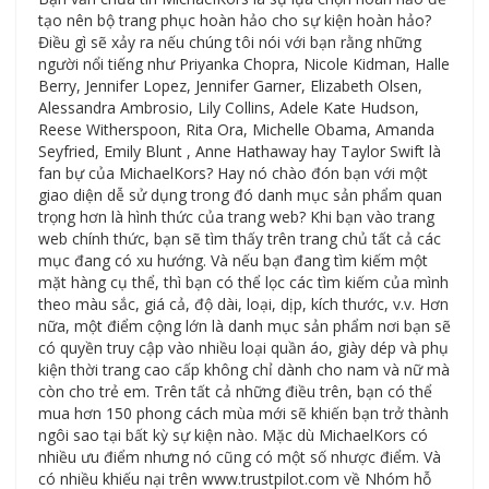
tạo nên bộ trang phục hoàn hảo cho sự kiện hoàn hảo?
Điều gì sẽ xảy ra nếu chúng tôi nói với bạn rằng những
người nổi tiếng như Priyanka Chopra, Nicole Kidman, Halle
Berry, Jennifer Lopez, Jennifer Garner, Elizabeth Olsen,
Alessandra Ambrosio, Lily Collins, Adele Kate Hudson,
Reese Witherspoon, Rita Ora, Michelle Obama, Amanda
Seyfried, Emily Blunt , Anne Hathaway hay Taylor Swift là
fan bự của MichaelKors? Hay nó chào đón bạn với một
giao diện dễ sử dụng trong đó danh mục sản phẩm quan
trọng hơn là hình thức của trang web? Khi bạn vào trang
web chính thức, bạn sẽ tìm thấy trên trang chủ tất cả các
mục đang có xu hướng. Và nếu bạn đang tìm kiếm một
mặt hàng cụ thể, thì bạn có thể lọc các tìm kiếm của mình
theo màu sắc, giá cả, độ dài, loại, dịp, kích thước, v.v. Hơn
nữa, một điểm cộng lớn là danh mục sản phẩm nơi bạn sẽ
có quyền truy cập vào nhiều loại quần áo, giày dép và phụ
kiện thời trang cao cấp không chỉ dành cho nam và nữ mà
còn cho trẻ em. Trên tất cả những điều trên, bạn có thể
mua hơn 150 phong cách mùa mới sẽ khiến bạn trở thành
ngôi sao tại bất kỳ sự kiện nào. Mặc dù MichaelKors có
nhiều ưu điểm nhưng nó cũng có một số nhược điểm. Và
có nhiều khiếu nại trên www.trustpilot.com về Nhóm hỗ