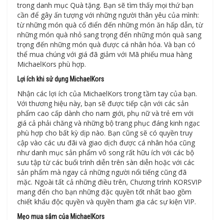
trong danh mục Quà tặng. Bạn sẽ tìm thấy mọi thứ bạn
cần để gây ấn tượng với những người thân yêu của mình:
từ những món quà cổ điển đến những món ăn hấp dẫn, từ
những món quà nhỏ sang trọng đến những món quà sang
trọng đến những món quà được cá nhân hóa. Và bạn có
thể mua chúng với giá đã giảm với Mã phiếu mua hàng
MichaelKors phù hợp.
Lợi ích khi sử dụng MichaelKors
Nhận các lợi ích của MichaelKors trong tầm tay của bạn.
Với thương hiệu này, bạn sẽ được tiếp cận với các sản
phẩm cao cấp dành cho nam giới, phụ nữ và trẻ em với
giá cả phải chăng và những bộ trang phục đáng kinh ngạc
phù hợp cho bất kỳ dịp nào. Bạn cũng sẽ có quyền truy
cập vào các ưu đãi và giao dịch được cá nhân hóa cũng
như danh mục sản phẩm vô song rất hữu ích với các bộ
sưu tập từ các buổi trình diễn trên sàn diễn hoặc với các
sản phẩm mà ngay cả những người nổi tiếng cũng đã
mặc. Ngoài tất cả những điều trên, Chương trình KORSVIP
mang đến cho bạn những đặc quyền tốt nhất bao gồm
chiết khấu độc quyền và quyền tham gia các sự kiện VIP.
Mẹo mua sắm của MichaelKors