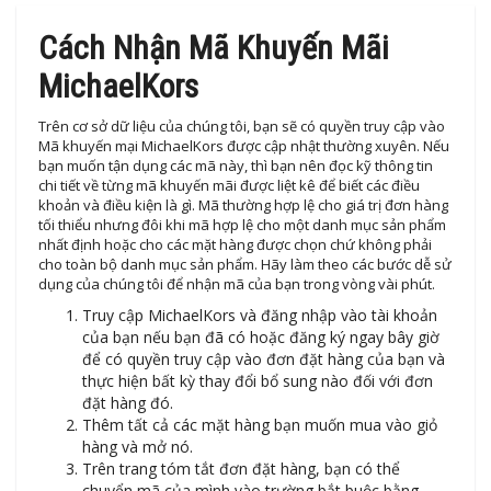
Cách Nhận Mã Khuyến Mãi
MichaelKors
Trên cơ sở dữ liệu của chúng tôi, bạn sẽ có quyền truy cập vào
Mã khuyến mại MichaelKors được cập nhật thường xuyên. Nếu
bạn muốn tận dụng các mã này, thì bạn nên đọc kỹ thông tin
chi tiết về từng mã khuyến mãi được liệt kê để biết các điều
khoản và điều kiện là gì. Mã thường hợp lệ cho giá trị đơn hàng
tối thiểu nhưng đôi khi mã hợp lệ cho một danh mục sản phẩm
nhất định hoặc cho các mặt hàng được chọn chứ không phải
cho toàn bộ danh mục sản phẩm. Hãy làm theo các bước dễ sử
dụng của chúng tôi để nhận mã của bạn trong vòng vài phút.
Truy cập MichaelKors và đăng nhập vào tài khoản
của bạn nếu bạn đã có hoặc đăng ký ngay bây giờ
để có quyền truy cập vào đơn đặt hàng của bạn và
thực hiện bất kỳ thay đổi bổ sung nào đối với đơn
đặt hàng đó.
Thêm tất cả các mặt hàng bạn muốn mua vào giỏ
hàng và mở nó.
Trên trang tóm tắt đơn đặt hàng, bạn có thể
chuyển mã của mình vào trường bắt buộc bằng