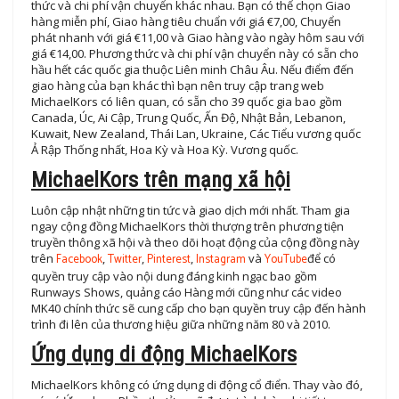
thức và chi phí vận chuyển khác nhau. Bạn có thể chọn Giao
hàng miễn phí, Giao hàng tiêu chuẩn với giá €7,00, Chuyển
phát nhanh với giá €11,00 và Giao hàng vào ngày hôm sau với
giá €14,00. Phương thức và chi phí vận chuyển này có sẵn cho
hầu hết các quốc gia thuộc Liên minh Châu Âu. Nếu điểm đến
giao hàng của bạn khác thì bạn nên truy cập trang web
MichaelKors có liên quan, có sẵn cho 39 quốc gia bao gồm
Canada, Úc, Ai Cập, Trung Quốc, Ấn Độ, Nhật Bản, Lebanon,
Kuwait, New Zealand, Thái Lan, Ukraine, Các Tiểu vương quốc
Ả Rập Thống nhất, Hoa Kỳ và Hoa Kỳ. Vương quốc.
MichaelKors trên mạng xã hội
Luôn cập nhật những tin tức và giao dịch mới nhất. Tham gia
ngay cộng đồng MichaelKors thời thượng trên phương tiện
truyền thông xã hội và theo dõi hoạt động của cộng đồng này
trên
Facebook
,
Twitter
,
Pinterest
,
Instagram
và
YouTube
để có
quyền truy cập vào nội dung đáng kinh ngạc bao gồm
Runways Shows, quảng cáo Hàng mới cũng như các video
MK40 chính thức sẽ cung cấp cho bạn quyền truy cập đến hành
trình đi lên của thương hiệu giữa những năm 80 và 2010.
Ứng dụng di động MichaelKors
MichaelKors không có ứng dụng di động cổ điển. Thay vào đó,