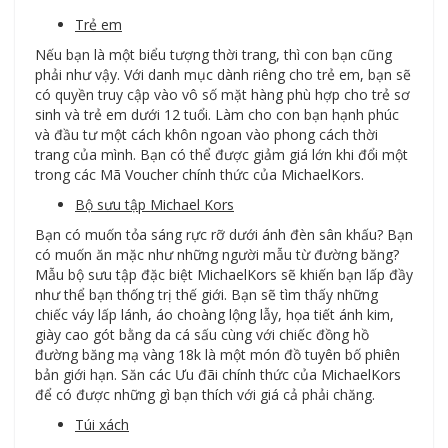
Trẻ em
Nếu bạn là một biểu tượng thời trang, thì con bạn cũng
phải như vậy. Với danh mục dành riêng cho trẻ em, bạn sẽ
có quyền truy cập vào vô số mặt hàng phù hợp cho trẻ sơ
sinh và trẻ em dưới 12 tuổi. Làm cho con bạn hạnh phúc
và đầu tư một cách khôn ngoan vào phong cách thời
trang của mình. Bạn có thể được giảm giá lớn khi đổi một
trong các Mã Voucher chính thức của MichaelKors.
Bộ sưu tập Michael Kors
Bạn có muốn tỏa sáng rực rỡ dưới ánh đèn sân khấu? Bạn
có muốn ăn mặc như những người mẫu từ đường băng?
Mẫu bộ sưu tập đặc biệt MichaelKors sẽ khiến bạn lấp đầy
như thể bạn thống trị thế giới. Bạn sẽ tìm thấy những
chiếc váy lấp lánh, áo choàng lộng lẫy, họa tiết ánh kim,
giày cao gót bằng da cá sấu cùng với chiếc đồng hồ
đường băng mạ vàng 18k là một món đồ tuyên bố phiên
bản giới hạn. Săn các Ưu đãi chính thức của MichaelKors
để có được những gì bạn thích với giá cả phải chăng.
Túi xách