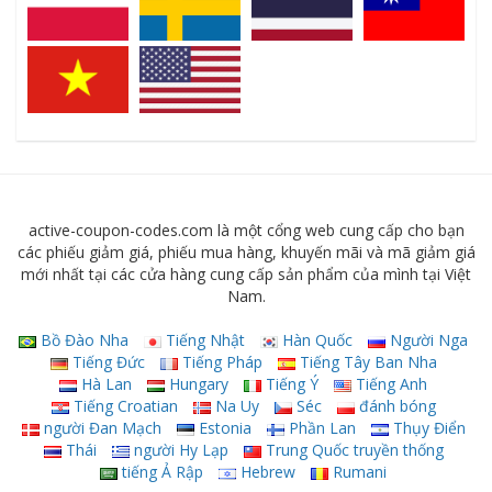
active-coupon-codes.com là một cổng web cung cấp cho bạn
các phiếu giảm giá, phiếu mua hàng, khuyến mãi và mã giảm giá
mới nhất tại các cửa hàng cung cấp sản phẩm của mình tại Việt
Nam.
Bồ Đào Nha
Tiếng Nhật
Hàn Quốc
Người Nga
Tiếng Đức
Tiếng Pháp
Tiếng Tây Ban Nha
Hà Lan
Hungary
Tiếng Ý
Tiếng Anh
Tiếng Croatian
Na Uy
Séc
đánh bóng
người Đan Mạch
Estonia
Phần Lan
Thụy Điển
Thái
người Hy Lạp
Trung Quốc truyền thống
tiếng Ả Rập
Hebrew
Rumani