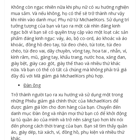
Không còn ngạc nhiên nữa khi phụ nữ có xu hướng nghiện
mua sắm. Và nếu không, họ có thể sẽ trở thành như vậy
khi nhìn vào danh mục Phụ nữ từ MichaelKors. Sử dụng trí
tưởng tượng của bạn và tạo ra một cái nhìn đáng kinh
ngạc bởi vì bạn sẽ có quyền truy cập vào một loạt các sản
phẩm đáng kinh ngạc: váy, áo, bộ co-ord, áo khoác và áo
khoác, đồng hồ đeo tay, túi đeo chéo, túi tote, túi đeo
chéo, túi đeo vai, dây chuyền, vòng tay, hoa tai , nhẫn, ví,
kính râm, mũ, găng tay, khẩu trang, nước hoa, xăng đan,
giày bệt, giày cao gót, giày thể thao và nhiều thứ khác
nữa. Và bạn có thể có tất cả chúng mà không phải trả giá
đầy đủ với Mã giảm giá MichaelKors phù hợp.
Đàn ông
Trở thành người tạo ra xu hướng và sử dụng một trong
những Phiếu giảm giá chính thức của MichaelKors để
được giảm giá lớn cho đơn hàng của bạn. Chuyển đến
danh mục Đàn ông và nhận mọi thứ bạn có để khởi động
lại tủ quần áo của mình và trở nên sáng tạo hơn khi nói
đến phong cách thời trang của bạn. Bạn sẽ tìm thấy quần
áo, giày dép, túi xách, ví, đồng hồ, phụ kiện và nhiều thứ
khác.