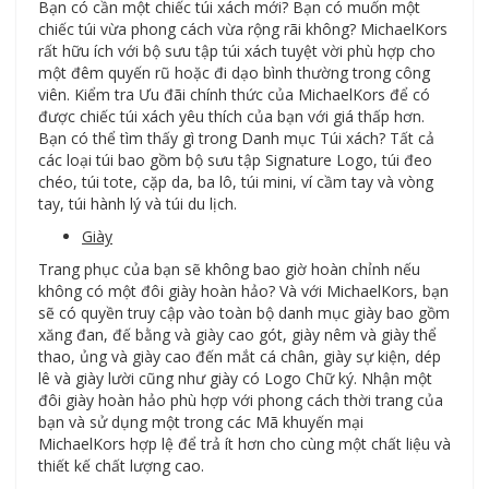
Bạn có cần một chiếc túi xách mới? Bạn có muốn một
chiếc túi vừa phong cách vừa rộng rãi không? MichaelKors
rất hữu ích với bộ sưu tập túi xách tuyệt vời phù hợp cho
một đêm quyến rũ hoặc đi dạo bình thường trong công
viên. Kiểm tra Ưu đãi chính thức của MichaelKors để có
được chiếc túi xách yêu thích của bạn với giá thấp hơn.
Bạn có thể tìm thấy gì trong Danh mục Túi xách? Tất cả
các loại túi bao gồm bộ sưu tập Signature Logo, túi đeo
chéo, túi tote, cặp da, ba lô, túi mini, ví cầm tay và vòng
tay, túi hành lý và túi du lịch.
Giày
Trang phục của bạn sẽ không bao giờ hoàn chỉnh nếu
không có một đôi giày hoàn hảo? Và với MichaelKors, bạn
sẽ có quyền truy cập vào toàn bộ danh mục giày bao gồm
xăng đan, đế bằng và giày cao gót, giày nêm và giày thể
thao, ủng và giày cao đến mắt cá chân, giày sự kiện, dép
lê và giày lười cũng như giày có Logo Chữ ký. Nhận một
đôi giày hoàn hảo phù hợp với phong cách thời trang của
bạn và sử dụng một trong các Mã khuyến mại
MichaelKors hợp lệ để trả ít hơn cho cùng một chất liệu và
thiết kế chất lượng cao.