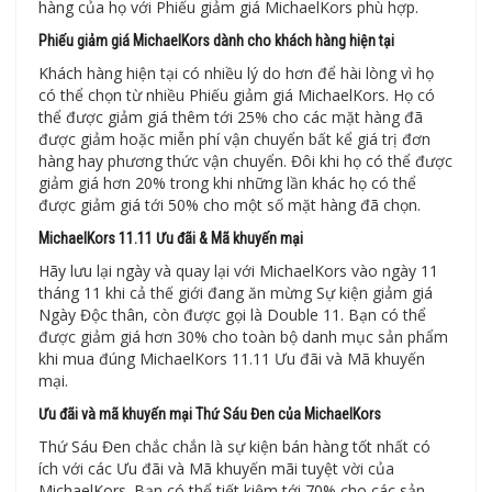
hàng của họ với Phiếu giảm giá MichaelKors phù hợp.
Phiếu giảm giá MichaelKors dành cho khách hàng hiện tại
Khách hàng hiện tại có nhiều lý do hơn để hài lòng vì họ
có thể chọn từ nhiều Phiếu giảm giá MichaelKors. Họ có
thể được giảm giá thêm tới 25% cho các mặt hàng đã
được giảm hoặc miễn phí vận chuyển bất kể giá trị đơn
hàng hay phương thức vận chuyển. Đôi khi họ có thể được
giảm giá hơn 20% trong khi những lần khác họ có thể
được giảm giá tới 50% cho một số mặt hàng đã chọn.
MichaelKors 11.11 Ưu đãi & Mã khuyến mại
Hãy lưu lại ngày và quay lại với MichaelKors vào ngày 11
tháng 11 khi cả thế giới đang ăn mừng Sự kiện giảm giá
Ngày Độc thân, còn được gọi là Double 11. Bạn có thể
được giảm giá hơn 30% cho toàn bộ danh mục sản phẩm
khi mua đúng MichaelKors 11.11 Ưu đãi và Mã khuyến
mại.
Ưu đãi và mã khuyến mại Thứ Sáu Đen của MichaelKors
Thứ Sáu Đen chắc chắn là sự kiện bán hàng tốt nhất có
ích với các Ưu đãi và Mã khuyến mãi tuyệt vời của
MichaelKors. Bạn có thể tiết kiệm tới 70% cho các sản