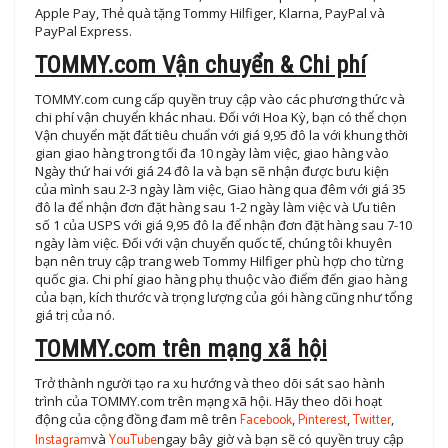
Apple Pay, Thẻ quà tặng Tommy Hilfiger, Klarna, PayPal và
PayPal Express.
TOMMY.com Vận chuyển & Chi phí
TOMMY.com cung cấp quyền truy cập vào các phương thức và
chi phí vận chuyển khác nhau. Đối với Hoa Kỳ, bạn có thể chọn
Vận chuyển mặt đất tiêu chuẩn với giá 9,95 đô la với khung thời
gian giao hàng trong tối đa 10 ngày làm việc, giao hàng vào
Ngày thứ hai với giá 24 đô la và bạn sẽ nhận được bưu kiện
của mình sau 2-3 ngày làm việc, Giao hàng qua đêm với giá 35
đô la để nhận đơn đặt hàng sau 1-2 ngày làm việc và Ưu tiên
số 1 của USPS với giá 9,95 đô la để nhận đơn đặt hàng sau 7-10
ngày làm việc. Đối với vận chuyển quốc tế, chúng tôi khuyên
bạn nên truy cập trang web Tommy Hilfiger phù hợp cho từng
quốc gia. Chi phí giao hàng phụ thuộc vào điểm đến giao hàng
của bạn, kích thước và trọng lượng của gói hàng cũng như tổng
giá trị của nó.
TOMMY.com trên mạng xã hội
Trở thành người tạo ra xu hướng và theo dõi sát sao hành
trình của TOMMY.com trên mạng xã hội. Hãy theo dõi hoạt
động của cộng đồng đam mê trên
Facebook
,
Pinterest
,
Twitter
,
Instagram
và
YouTube
ngay bây giờ và bạn sẽ có quyền truy cập