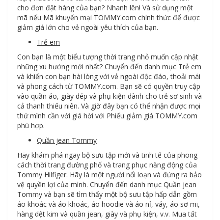
cho đơn đặt hàng của bạn? Nhanh lên! Và sử dụng một
mã nếu Mã khuyến mại TOMMY.com chính thức để được
giảm giá lớn cho vẻ ngoài yêu thích của bạn.
Trẻ em
Con bạn là một biểu tượng thời trang nhỏ muốn cập nhật
những xu hướng mới nhất? Chuyển đến danh mục Trẻ em
và khiến con bạn hài lòng với vẻ ngoài độc đáo, thoải mái
và phong cách từ TOMMY.com. Bạn sẽ có quyền truy cập
vào quần áo, giày dép và phụ kiện dành cho trẻ sơ sinh và
cả thanh thiếu niên. Và giờ đây bạn có thể nhận được mọi
thứ mình cần với giá hời với Phiếu giảm giá TOMMY.com
phù hợp.
Quần jean Tommy
Hãy khám phá ngay bộ sưu tập mới và tinh tế của phong
cách thời trang đường phố và trang phục năng động của
Tommy Hilfiger. Hãy là một người nổi loạn và đứng ra bảo
vệ quyền lợi của mình. Chuyển đến danh mục Quần jean
Tommy và bạn sẽ tìm thấy một bộ sưu tập hấp dẫn gồm
áo khoác và áo khoác, áo hoodie và áo nỉ, váy, áo sơ mi,
hàng dệt kim và quần jean, giày và phụ kiện, v.v. Mua tất