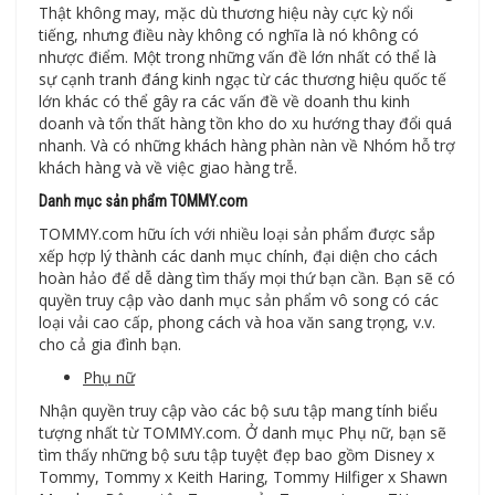
Thật không may, mặc dù thương hiệu này cực kỳ nổi
tiếng, nhưng điều này không có nghĩa là nó không có
nhược điểm. Một trong những vấn đề lớn nhất có thể là
sự cạnh tranh đáng kinh ngạc từ các thương hiệu quốc tế
lớn khác có thể gây ra các vấn đề về doanh thu kinh
doanh và tổn thất hàng tồn kho do xu hướng thay đổi quá
nhanh. Và có những khách hàng phàn nàn về Nhóm hỗ trợ
khách hàng và về việc giao hàng trễ.
Danh mục sản phẩm TOMMY.com
TOMMY.com hữu ích với nhiều loại sản phẩm được sắp
xếp hợp lý thành các danh mục chính, đại diện cho cách
hoàn hảo để dễ dàng tìm thấy mọi thứ bạn cần. Bạn sẽ có
quyền truy cập vào danh mục sản phẩm vô song có các
loại vải cao cấp, phong cách và hoa văn sang trọng, v.v.
cho cả gia đình bạn.
Phụ nữ
Nhận quyền truy cập vào các bộ sưu tập mang tính biểu
tượng nhất từ ​​TOMMY.com. Ở danh mục Phụ nữ, bạn sẽ
tìm thấy những bộ sưu tập tuyệt đẹp bao gồm Disney x
Tommy, Tommy x Keith Haring, Tommy Hilfiger x Shawn