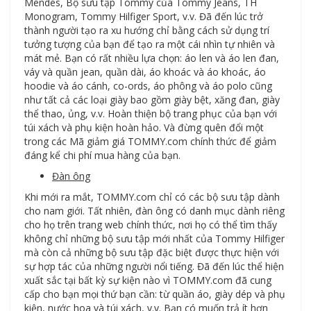
Mendes, Bộ sưu tập Tommy của Tommy Jeans, TH
Monogram, Tommy Hilfiger Sport, v.v. Đã đến lúc trở
thành người tạo ra xu hướng chỉ bằng cách sử dụng trí
tưởng tượng của bạn để tạo ra một cái nhìn tự nhiên và
mát mẻ. Bạn có rất nhiều lựa chọn: áo len và áo len đan,
váy và quần jean, quần dài, áo khoác và áo khoác, áo
hoodie và áo cánh, co-ords, áo phông và áo polo cũng
như tất cả các loại giày bao gồm giày bệt, xăng đan, giày
thể thao, ủng, v.v. Hoàn thiện bộ trang phục của bạn với
túi xách và phụ kiện hoàn hảo. Và đừng quên đổi một
trong các Mã giảm giá TOMMY.com chính thức để giảm
đáng kể chi phí mua hàng của bạn.
Đàn ông
Khi mới ra mắt, TOMMY.com chỉ có các bộ sưu tập dành
cho nam giới. Tất nhiên, đàn ông có danh mục dành riêng
cho họ trên trang web chính thức, nơi họ có thể tìm thấy
không chỉ những bộ sưu tập mới nhất của Tommy Hilfiger
mà còn cả những bộ sưu tập đặc biệt được thực hiện với
sự hợp tác của những người nổi tiếng. Đã đến lúc thể hiện
xuất sắc tại bất kỳ sự kiện nào vì TOMMY.com đã cung
cấp cho bạn mọi thứ bạn cần: từ quần áo, giày dép và phụ
kiện, nước hoa và túi xách, v.v. Bạn có muốn trả ít hơn