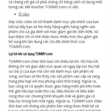
cả chúng với giá cả phải chăng chỉ bằng cách sử dụng một
trong các Mã Voucher TOMMY.com có sẵn.
Ổ cắm
Đây chắc chắn sẽ trở thành danh mục yêu thích của bạn
bởi tại đây bạn sẽ tìm thấy hàng nghìn hàng nghìn sản
phẩm cho cả gia đình với mức giảm giá lên đến 60%. Và
bạn thậm chí có thể nhận được nhiều hơn như giảm giá
bổ sung khi tận dụng các Ưu đãi chính thức của
TOMMY.com.
Lợi ích khi sử dụng TOMMY.com
TOMMY.com chào đón bạn với nhiều lợi ích. Nó hữu ích
không chỉ với giao diện trực quan sẽ ngay lập tức thu hút
sự chú ý của bạn mà còn với danh mục sản phẩm vô
song, nơi bạn sẽ tìm thấy các sản phẩm cao cấp và sang
trọng phù hợp với mọi phong cách thời trang. Ngoài ra,
bạn cũng sẽ có quyền được giao hàng miễn phí trên toàn
thế giới nếu bạn tuân thủ các điều khoản và điều kiện
cũng như các chương trình khuyến mãi và giảm giá có
hiệu lực trong hơn một ngày. Ngoài ra, TOMMY.com chào
đón bạn với những sản phẩm bền vững được thiết kế và
tạo ra cẩn thận từ vật liệu tái chế để bạn có thể trở thành