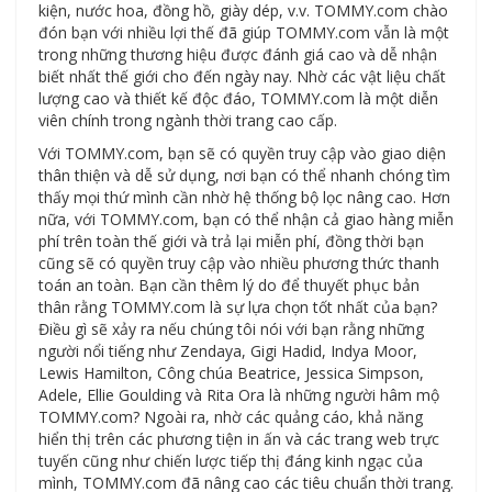
kiện, nước hoa, đồng hồ, giày dép, v.v. TOMMY.com chào
đón bạn với nhiều lợi thế đã giúp TOMMY.com vẫn là một
trong những thương hiệu được đánh giá cao và dễ nhận
biết nhất thế giới cho đến ngày nay. Nhờ các vật liệu chất
lượng cao và thiết kế độc đáo, TOMMY.com là một diễn
viên chính trong ngành thời trang cao cấp.
Với TOMMY.com, bạn sẽ có quyền truy cập vào giao diện
thân thiện và dễ sử dụng, nơi bạn có thể nhanh chóng tìm
thấy mọi thứ mình cần nhờ hệ thống bộ lọc nâng cao. Hơn
nữa, với TOMMY.com, bạn có thể nhận cả giao hàng miễn
phí trên toàn thế giới và trả lại miễn phí, đồng thời bạn
cũng sẽ có quyền truy cập vào nhiều phương thức thanh
toán an toàn. Bạn cần thêm lý do để thuyết phục bản
thân rằng TOMMY.com là sự lựa chọn tốt nhất của bạn?
Điều gì sẽ xảy ra nếu chúng tôi nói với bạn rằng những
người nổi tiếng như Zendaya, Gigi Hadid, Indya Moor,
Lewis Hamilton, Công chúa Beatrice, Jessica Simpson,
Adele, Ellie Goulding và Rita Ora là những người hâm mộ
TOMMY.com? Ngoài ra, nhờ các quảng cáo, khả năng
hiển thị trên các phương tiện in ấn và các trang web trực
tuyến cũng như chiến lược tiếp thị đáng kinh ngạc của
mình, TOMMY.com đã nâng cao các tiêu chuẩn thời trang.