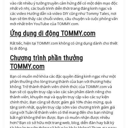
vào rất nhiều ý tưởng truyền cảm hứng để có một diện mạo độc
nhất vô nhị, các buổi trình diễn thời trang đáng kinh ngạc và
các video Hướng dẫn và video DIY cũng như Tommy Tales, nơi
bạn sẽ tìm thấy các chuỗi video, câu chuyện và cuộc phỏng vấn
mới nhất trên YouTube của TOMMY.com.
Ứng dụng di động TOMMY.com
Rất tiếc, hiện tại TOMMY.com không có ứng dụng dành cho thiết
bị di động.
Chương trình phần thưởng
TOMMY.com
Bạn có muốn mở khóa các đặc quyền đáng kinh ngạc như một
phần thưởng cho lòng trung thành của bạn với thương hiệu
không. Trở thành thành viên chính thức của TOMMY.com và
bạn sẽ có quyền truy cập vào các sản phẩm dành riêng cho
thành viên, khuyến mại và quyền truy cập vào các sự kiện
chính thức. Bạn cũng sẽ được giảm giá 10% chào mừng, quà
tặng sinh nhật, quyền truy cập sớm vào chương trình giảm giá
cùng với Tuần lễ thành viên có thể mang đến cho bạn những
bất ngờ không thể tin được. Bạn có muốn nhận được nhiều
hơn? Bạn có sở hữu một trang web, blog, diễn đàn hay bất kỳ
tài khoản truyền thông xã hội nào khác không? Tham gia ngay