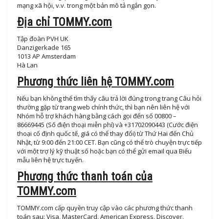
mạng xã hội, v.v. trong một bản mô tả ngắn gọn.
Địa chỉ TOMMY.com
Tập đoàn PVH UK
Danzigerkade 165
1013 AP Amsterdam
Hà Lan
Phương thức liên hệ TOMMY.com
Nếu bạn không thể tìm thấy câu trả lời đúng trong trang Câu hỏi
thường gặp từ trang web chính thức, thì bạn nên liên hệ với
Nhóm hỗ trợ khách hàng bằng cách gọi đến số 00800 –
86669445 (Số điện thoại miễn phí) và +31702090443 (Cước điện
thoại cố định quốc tế, giá có thể thay đổi) từ Thứ Hai đến Chủ
Nhật, từ 9:00 đến 21:00 CET. Bạn cũng có thể trò chuyện trực tiếp
với một trợ lý kỹ thuật số hoặc bạn có thể gửi email qua Biểu
mẫu liên hệ trực tuyến.
Phương thức thanh toán của
TOMMY.com
TOMMY.com cấp quyền truy cập vào các phương thức thanh
toán sau: Visa, MasterCard, American Express, Discover,